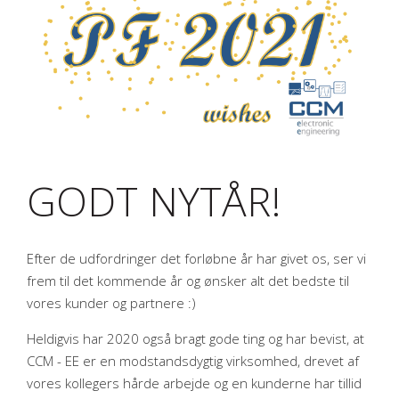
National Instruments partner
Mekanisk ingeniørarbejde
Cases
Resources
LabVIEW
Referencer
Elektronisk ingeniørarbejde
Robot programmering
Mekanisk design
Presse
Test systemer
Embedded programmering
Testfiksturer
Hardware
Downloads
Ingeniør Rådgivning
SYSTEMLINK
PCB design
End-of-line test
GODT NYTÅR!
Servicering
Målesystemer
PCBA test
Efter de udfordringer det forløbne år har givet os, ser vi
Vision systemer
frem til det kommende år og ønsker alt det bedste til
vores kunder og partnere :)
Heldigvis har 2020 også bragt gode ting og har bevist, at
CCM - EE er en modstandsdygtig virksomhed, drevet af
vores kollegers hårde arbejde og en kunderne har tillid