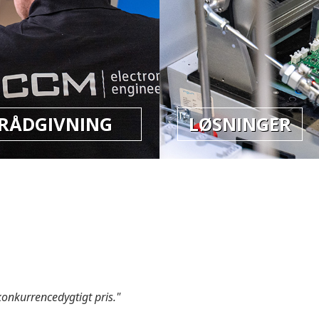
RÅDGIVNING
LØSNINGER
konkurrencedygtigt pris."