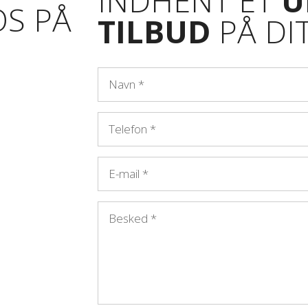
INDHENT ET
U
S PÅ
TILBUD
PÅ DI
NAVN
*
TELEFON
*
E-MAIL
*
BESKED
*