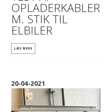
OPLADERKABLER
M. STIK TIL
ELBILER
LÆS MERE
20-04-2021
IMG_2283_1.JPG