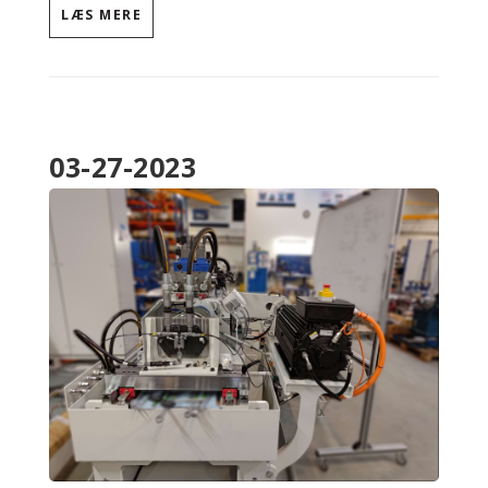
LÆS MERE
03-27-2023
WECHAT
IMAGE_20230327115653.JP
G