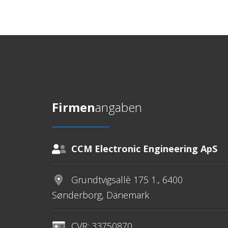
Firmen
angaben
CCM Electronic Engineering ApS
Grundtvigsallè 175 1., 6400
Sønderborg, Dänemark
CVR: 33750870