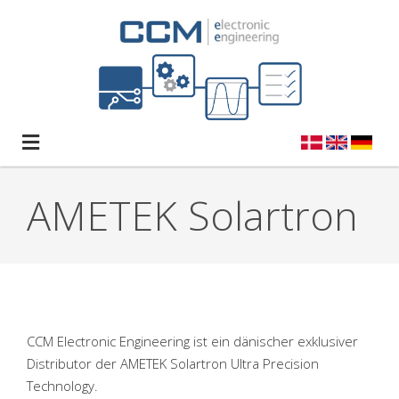
Direkt zum Inhalt
Home
AMETEK Solartron
Über uns
Über CCM - EE
Produkte
Team
Ametek Solartron
Lösungen
Karriere
CCM 2282/2283
Support
Nachrichten
CCM Electronic Engineering ist ein dänischer exklusiver
Distributor der AMETEK Solartron Ultra Precision
Zertifikate
Programmierbare Widerstandsplatine
Software
Blog
Kontakt
Technology.