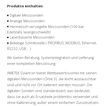
National Instruments Partner
Maschinenbau
Fallbeispiele
Resources
LabVIEW
Produkte enthalten:
Digitale Messsonden
Referenzen
Elektronisches Ingenieurwesen
Roboterprogrammierung
Mechanik Design
Analoge Messsonden
Hermetisch versiegelte Messsonden (100 bar
Presse
Test systeme
Eingebettete Programmierung
Prüfvorrichtungen
Hardware
Edelstahl, lasergeschweißt)
Laserbasierte Messsonden
Downloads
Beratung
SYSTEMLINK
PCB Design
End-of-line-Test
Beliebige Schnittstelle ( PROFIBUS, MODBUS, Ethernet,
RS232, USB... )
Wartung
Messsysteme
Wir bieten Beratung, Systemintegration und Lieferung
PCBA-Tests
einer kompletten Messlösung.
AMETEK Solartron bietet Wettbewerbsvorteil mit seinen
Bildverarbeitungssysteme
digitalen Messsonden (Orbit 3), die leicht austauschbar
sind und nicht vor Ort kalibriert werden müssen. Die
digitalen Sonden sind standardisiert, was bedeutet,
dass sie auch als Ersatzteile problemlos verwendet und
ohne Kalibrierung, außer einem einfachen Zurücksetzen,