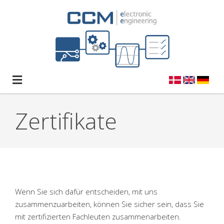
Direkt zum Inhalt
Home
Zertifikate
Über uns
Über CCM - EE
Produkte
Team
Ametek Solartron
Lösungen
Karriere
CCM 2282/2283
Support
Nachrichten
Wenn Sie sich dafür entscheiden, mit uns
zusammenzuarbeiten, können Sie sicher sein, dass Sie
Zertifikate
Programmierbare Widerstandsplatine
Software
Blog
Kontakt
mit zertifizierten Fachleuten zusammenarbeiten.