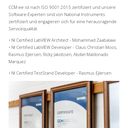
National Instruments Partner
Maschinenbau
Fallbeispiele
Resources
LabVIEW
CCM-ee ist nach ISO 9001:2015 zertifiziert und unsere
Software-Experten sind von National Instruments
Referenzen
Elektronisches Ingenieurwesen
Roboterprogrammierung
Mechanik Design
zertifiziert und engagieren sich für eine herausragende
Servicequalität.
Presse
Test systeme
Eingebettete Programmierung
Prüfvorrichtungen
Hardware
• NI Certified LabVIEW Architect - Mohammad Zaabalawi
Downloads
Beratung
SYSTEMLINK
PCB Design
End-of-line-Test
• NI Certified LabVIEW Developer - Claus Christian Moos,
Rasmus Ejlersen, Ricky Jakobsen, Abdiel Maldonado
Wartung
Messsysteme
Marquez
• NI Certified TestStand Developer - Rasmus Ejlersen
PCBA-Tests
Bildverarbeitungssysteme